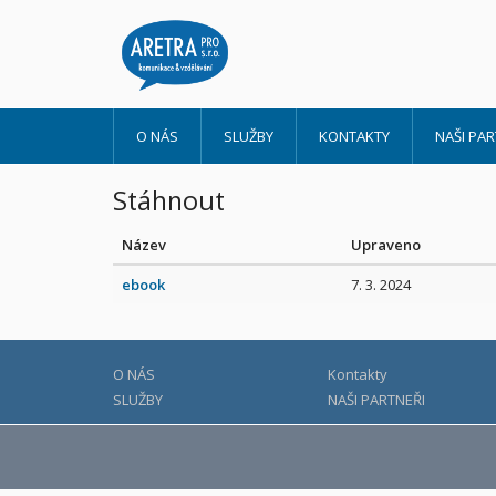
O NÁS
SLUŽBY
KONTAKTY
NAŠI PAR
Stáhnout
Název
Upraveno
ebook
7. 3. 2024
O NÁS
Kontakty
SLUŽBY
NAŠI PARTNEŘI