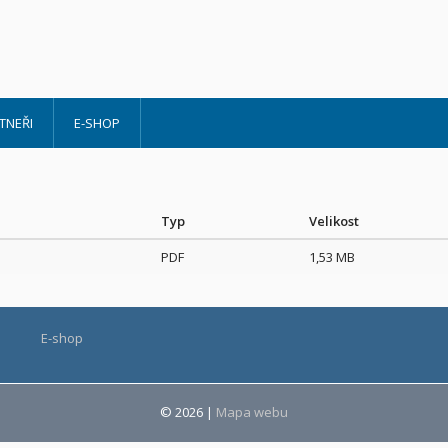
TNEŘI
E-SHOP
Typ
Velikost
PDF
1,53 MB
E-shop
© 2026
|
Mapa webu